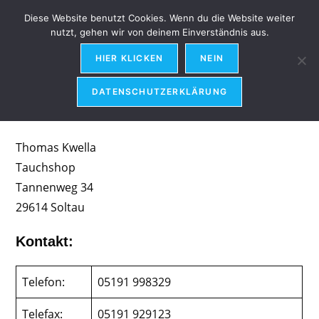
Diese Website benutzt Cookies. Wenn du die Website weiter
Menü
nutzt, gehen wir von deinem Einverständnis aus.
HIER KLICKEN
NEIN
DATENSCHUTZERKLÄRUNG
Angaben gemäß § 5 TMG:
Thomas Kwella
Tauchshop
Tannenweg 34
29614 Soltau
Kontakt:
Telefon:
05191 998329
Telefax:
05191 929123