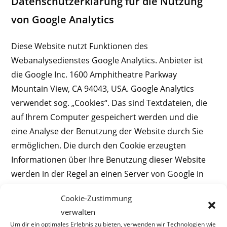
Datenschutzerklärung für die Nutzung
von Google Analytics
Diese Website nutzt Funktionen des
Webanalysedienstes Google Analytics. Anbieter ist
die Google Inc. 1600 Amphitheatre Parkway
Mountain View, CA 94043, USA. Google Analytics
verwendet sog. „Cookies“. Das sind Textdateien, die
auf Ihrem Computer gespeichert werden und die
eine Analyse der Benutzung der Website durch Sie
ermöglichen. Die durch den Cookie erzeugten
Informationen über Ihre Benutzung dieser Website
werden in der Regel an einen Server von Google in
den USA übertragen und dort gespeichert.
Cookie-Zustimmung
verwalten
Im Falle der Aktivierung der IP-Anonymisierung auf
Um dir ein optimales Erlebnis zu bieten, verwenden wir Technologien wie
dieser Webseite wird Ihre IP-Adresse von Google