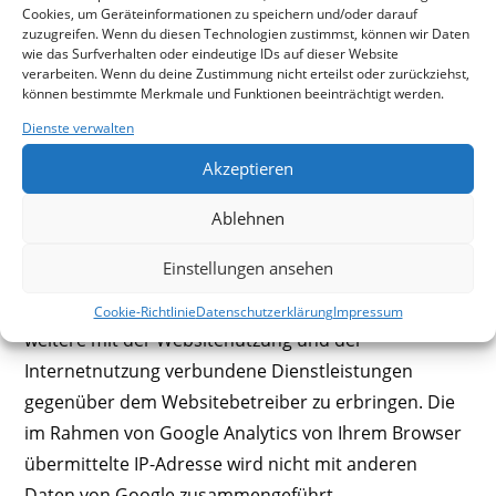
Cookies, um Geräteinformationen zu speichern und/oder darauf
jedoch innerhalb von Mitgliedstaaten der
zuzugreifen. Wenn du diesen Technologien zustimmst, können wir Daten
wie das Surfverhalten oder eindeutige IDs auf dieser Website
Europäischen Union oder in anderen
verarbeiten. Wenn du deine Zustimmung nicht erteilst oder zurückziehst,
Vertragsstaaten des Abkommens über den
können bestimmte Merkmale und Funktionen beeinträchtigt werden.
Europäischen Wirtschaftsraum zuvor gekürzt. Nur in
Dienste verwalten
Ausnahmefällen wird die volle IP-Adresse an einen
Akzeptieren
Server von Google in den USA übertragen und dort
gekürzt. Im Auftrag des Betreibers dieser Website
Ablehnen
wird Google diese Informationen benutzen, um Ihre
Einstellungen ansehen
Nutzung der Website auszuwerten, um Reports über
die Websiteaktivitäten zusammenzustellen und um
Cookie-Richtlinie
Datenschutzerklärung
Impressum
weitere mit der Websitenutzung und der
Internetnutzung verbundene Dienstleistungen
gegenüber dem Websitebetreiber zu erbringen. Die
im Rahmen von Google Analytics von Ihrem Browser
übermittelte IP-Adresse wird nicht mit anderen
Daten von Google zusammengeführt.