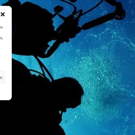
um
Ds
en