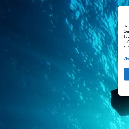
Um 
Ger
Tec
auf
zur
Die