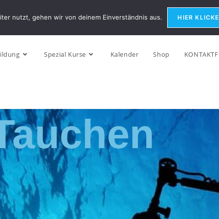
ter nutzt, gehen wir von deinem Einverständnis aus.
HIER KLICK
ildung
Spezial Kurse
Kalender
Shop
KONTAKT
 Tauchen