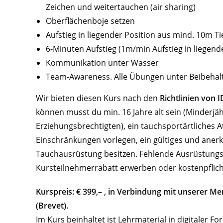
Zeichen und weitertauchen (air sharing)
Oberflächenboje setzen
Aufstieg in liegender Position aus mind. 10m Ti
6-Minuten Aufstieg (1m/min Aufstieg in liegende
Kommunikation unter Wasser
Team-Awareness. Alle Übungen unter Beibehalt
Wir bieten diesen Kurs nach den
Richtlinien von
können musst du min. 16 Jahre alt sein (Minderjä
Erziehungsbrechtigten), ein tauchsportärtliches
Einschränkungen vorlegen, ein gültiges und aner
Tauchausrüstung besitzen. Fehlende Ausrüstungs
Kursteilnehmerrabatt erwerben oder kostenpflicht
Kurspreis: € 399,– , in Verbindung mit unserer M
(Brevet).
Im Kurs beinhaltet ist Lehrmaterial in digitaler 