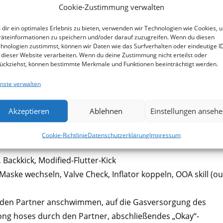
Cookie-Zustimmung verwalten
dir ein optimales Erlebnis zu bieten, verwenden wir Technologien wie Cookies, 
äteinformationen zu speichern und/oder darauf zuzugreifen. Wenn du diesen
hnologien zustimmst, können wir Daten wie das Surfverhalten oder eindeutige I
 dieser Website verarbeiten. Wenn du deine Zustimmung nicht erteilst oder
ückziehst, können bestimmte Merkmale und Funktionen beeinträchtigt werden.
nste verwalten
am diese Schwerpunkte:
Akzeptieren
Ablehnen
Einstellungen anseh
Cookie-Richtlinie
Datenschutzerklärung
Impressum
 Backkick, Modified-Flutter-Kick
aske wechseln, Valve Check, Inflator koppeln, OOA skill (ou
 den Partner anschwimmen, auf die Gasversorgung des
long hoses durch den Partner, abschließendes „Okay“-