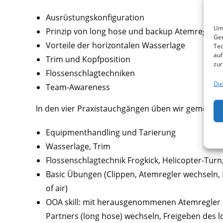
Ausrüstungskonfiguration
Um 
Prinzip von long hose und backup Atemregler
Ger
Vorteile der horizontalen Wasserlage
Tec
auf
Trim und Kopfposition
zur
Flossenschlagtechniken
Die
Team-Awareness
In den vier Praxistauchgängen üben wir gemeins
Equipmenthandling und Tarierung
Wasserlage, Trim
Flossenschlagtechnik Frogkick, Helicopter-Turn,
Basic Übungen (Clippen, Atemregler wechseln, M
of air)
OOA skill: mit herausgenommenen Atemregler
Partners (long hose) wechseln, Freigeben des 