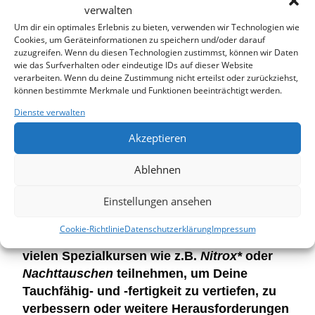
verwalten
von 10 – 13 Jahren können am Kurs
Junior
Um dir ein optimales Erlebnis zu bieten, verwenden wir Technologien wie
Open Water Diver
teilnehmen. Hier gelten
Cookies, um Geräteinformationen zu speichern und/oder darauf
dann nur einige geringe Einschränkungen
zuzugreifen. Wenn du diesen Technologien zustimmst, können wir Daten
wie das Surfverhalten oder eindeutige IDs auf dieser Website
für maximale Tiefe, Tauchpartner und
verarbeiten. Wenn du deine Zustimmung nicht erteilst oder zurückziehst,
Tauchplätze.
können bestimmte Merkmale und Funktionen beeinträchtigt werden.
Dienste verwalten
Als IDA Bronze Taucher darfst Du nach
Akzeptieren
Abschluss des Kurses weltweit mit
geeigneten Tauchpartnern bis zu einer Tiefe
Ablehnen
von 20m Tauchen. Dir an Basen
Einstellungen ansehen
Tauchausrüstung leihen und sich
Tauchgruppen auf Ausfahrten anschließen.
Cookie-Richtlinie
Datenschutzerklärung
Impressum
Als Bronze Taucher bist Du berechtigt an
vielen Spezialkursen wie z.B.
Nitrox*
oder
Nachttauschen
teilnehmen, um Deine
Tauchfähig- und -fertigkeit zu vertiefen, zu
verbessern oder weitere Herausforderungen